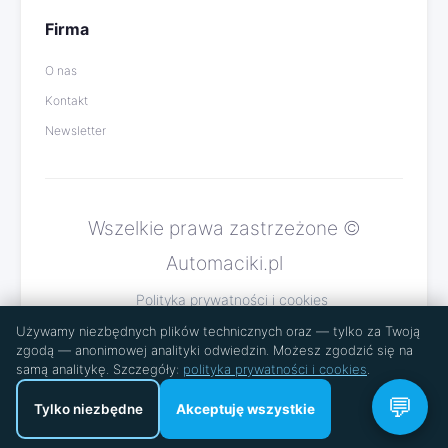
Firma
O nas
Kontakt
Newsletter
Wszelkie prawa zastrzeżone ©
Automaciki.pl
Polityka prywatności i cookies
Używamy niezbędnych plików technicznych oraz — tylko za Twoją
zgodą — anonimowej analityki odwiedzin. Możesz zgodzić się na
samą analitykę. Szczegóły:
polityka prywatności i cookies
.
💬
Tylko niezbędne
Akceptuję wszystkie
🍪 Ustawienia cookies