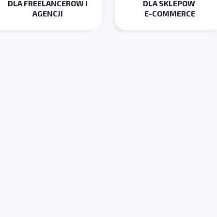
DLA FREELANCEROW I
DLA SKLEPOW
AGENCJI
E-COMMERCE
i balans
stko zajmowało
akże proces
.
ługę