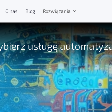
O nas
Blog
Rozwiązania

bierz usługę automatyza