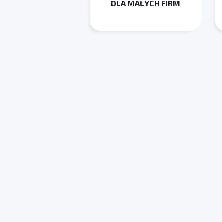
DLA MAŁYCH FIRM
Stawiamy na minimalizm 
Staramy się, żeby wszy
minimalną ilość czasu, t
zamówienia i wdrożenia
Wybierz us