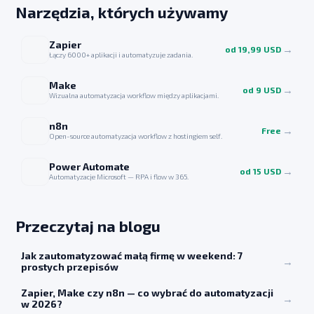
Narzędzia, których używamy
Zapier
→
od 19,99 USD
Łączy 6000+ aplikacji i automatyzuje zadania.
Make
→
od 9 USD
Wizualna automatyzacja workflow między aplikacjami.
n8n
→
Free
Open-source automatyzacja workflow z hostingiem self.
Power Automate
→
od 15 USD
Automatyzacje Microsoft — RPA i flow w 365.
Przeczytaj na blogu
Jak zautomatyzować małą firmę w weekend: 7
→
prostych przepisów
Zapier, Make czy n8n — co wybrać do automatyzacji
→
w 2026?