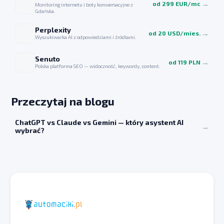
→
od 299 EUR/mc
Monitoring internetu i boty konwersacyjne z 
Gdańska.
Perplexity
→
od 20 USD/mies.
Wyszukiwarka AI z odpowiedziami i źródłami.
Senuto
→
od 119 PLN
Polska platforma SEO — widoczność, keywordy, content.
Przeczytaj na blogu
ChatGPT vs Claude vs Gemini — który asystent AI
→
wybrać?