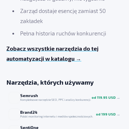
Zarząd dostaje esencję zamiast 50
zakładek
Pełna historia ruchów konkurencji
Zobacz wszystkie narzędzia do tej
automatyzacji w katalogu →
Narzędzia, których używamy
Semrush
→
od 119.95 USD
Kompleksowe narzędzie SEO, PPC i analizy konkurencji.
Brand24
→
od 199 USD
Polski monitoring internetu i mediów społecznościowych.
SentiOne