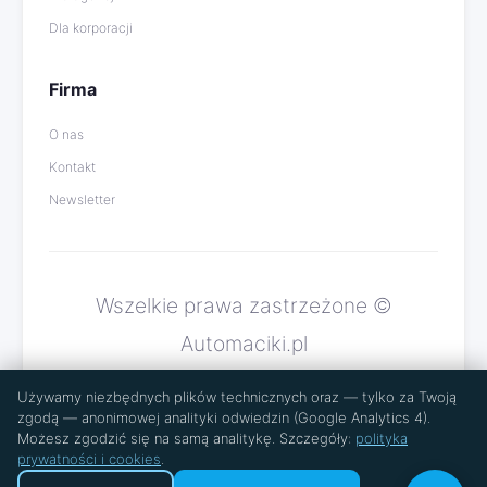
Dla korporacji
Firma
O nas
Kontakt
Newsletter
Wszelkie prawa zastrzeżone ©
Automaciki.pl
Polityka prywatności i cookies
Używamy niezbędnych plików technicznych oraz — tylko za Twoją
zgodą — anonimowej analityki odwiedzin (Google Analytics 4).
Możesz zgodzić się na samą analitykę. Szczegóły:
polityka
prywatności i cookies
.